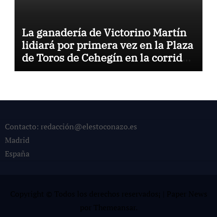
La ganadería de Victorino Martín
lidiará por primera vez en la Plaza
de Toros de Cehegín en la corrida
conmemorativa de su 125
aniversario
Contacto: redacción@elestoconazo.es
Madrid
España
Copyright © Todos los derechos reservados¡
|
Paper News
por
Themeansar
.