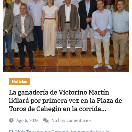
Noticias
La ganadería de Victorino Martín
lidiará por primera vez en la Plaza de
Toros de Cehegín en la corrida
conmemorativa de su 125
Ago 6, 2026
No hay comentarios
aniversario
El Club Taurino de Cehegín ha acogido hoy la