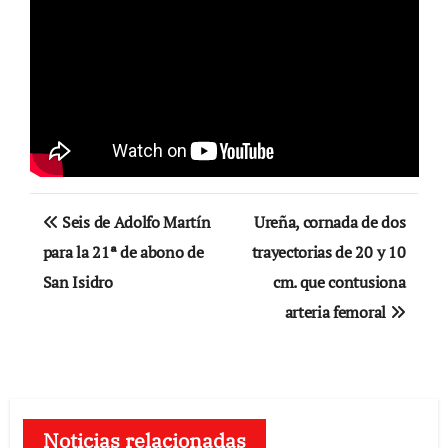
Navegación
Seis de Adolfo Martín
Ureña, cornada de dos
de
para la 21ª de abono de
trayectorias de 20 y 10
San Isidro
cm. que contusiona
entradas
arteria femoral
Noticias relacionadas