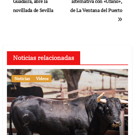
de
Guadaira, abre la
alternativa con «Ufano»,
novillada de Sevilla
de La Ventana del Puerto
entradas
Noticias relacionadas
Noticias
Vídeos