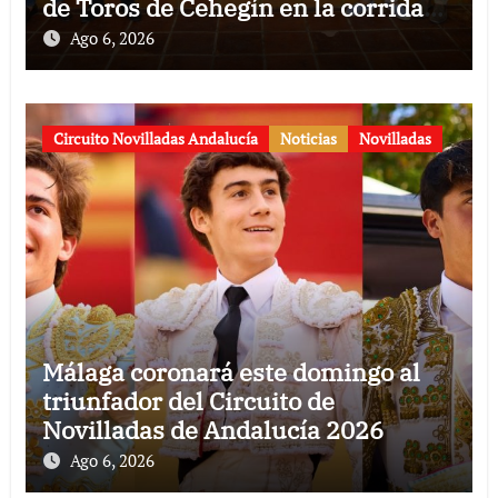
de Toros de Cehegín en la corrida
conmemorativa de su 125
Ago 6, 2026
aniversario
Circuito Novilladas Andalucía
Noticias
Novilladas
Málaga coronará este domingo al
triunfador del Circuito de
Novilladas de Andalucía 2026
Ago 6, 2026