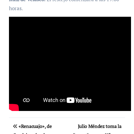
horas.
Navegación
«Renacuajo», de
Julio Méndez toma la