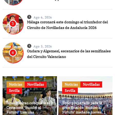
Ago 6, 2026
Málaga coronará este domingo al triunfador del
3
Circuito de Novilladas de Andalucía 2026
Ago 5, 2026
Ondara y Algemesí, escenarios de las semifinales
4
del Circuito Valenciano
Noticias
Novilladas
Noticias
Novilladas
Sevilla
Sevilla
Israel Guirao conquista el
Todo preparado para la
Certamen ‘Rumbo al
gran final de ‘Rumbo al
Futuro’ tras una
Futuro’ mañana jueves, 16