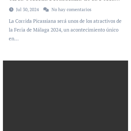
de Málaga
Jul 30, 2024
No hay comentarios
La Corrida Picassiana será unos de los atractivos de
la Feria de Málaga 2024, un acontecimiento único
en…