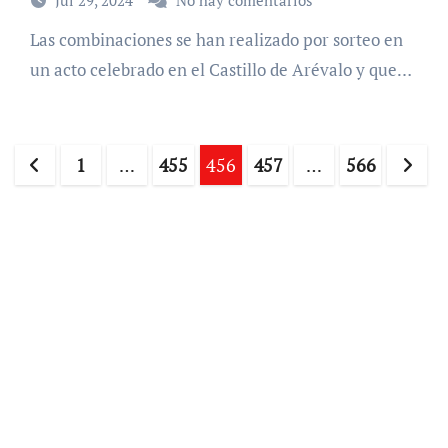
Las combinaciones se han realizado por sorteo en
un acto celebrado en el Castillo de Arévalo y que…
Paginación
1
…
455
456
457
…
566
de
entradas