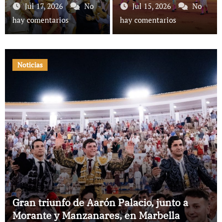
interesante final en la
de julio, en la Maestranza
Jul 17, 2026
No
Jul 15, 2026
No
Maestranza
hay comentarios
hay comentarios
Noticias
Gran triunfo de Aarón Palacio, junto a
Morante y Manzanares, en Marbella