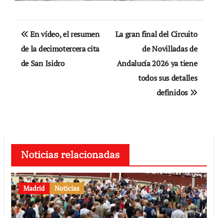
Navegación
En vídeo, el resumen
La gran final del Circuito
de
de la decimotercera cita
de Novilladas de
de San Isidro
Andalucía 2026 ya tiene
entradas
todos sus detalles
definidos
Noticias relacionadas
Madrid
Noticias