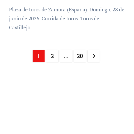
Plaza de toros de Zamora (España). Domingo, 28 de
junio de 2026. Corrida de toros. Toros de
Castillejo…
Paginación
1
2
…
20
de
entradas