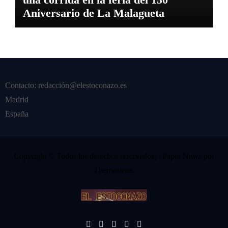
Aniversario de La Malagueta
Contacto: redacción@elestoconazo.es
Madrid
España
Copyright © Todos los derechos reservados¡
|
Paper News
por
Themeansar
.