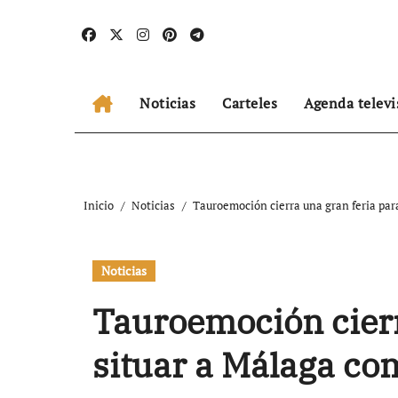
Ir
al
contenido
Noticias
Carteles
Agenda televi
Inicio
Noticias
Tauroemoción cierra una gran feria par
Noticias
Tauroemoción cierr
situar a Málaga co