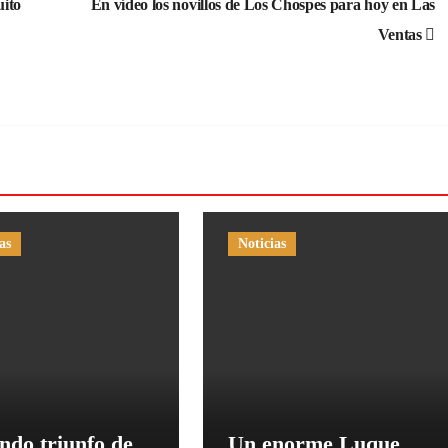
uito
En vídeo los novillos de Los Chospes para hoy en Las
Ventas
as
Noticias
ndo triunfo de
Un enorme Luque