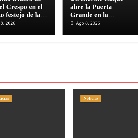
el Crespo en el
abre la Puerta
o festejo de la
Grande en la
orada de
primera de
8, 2026
Ago 8, 2026
no de El Puerto
Pontevedra
icias
Noticias