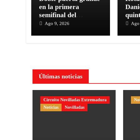
en la primera
Dani
semifinal del
quint
Circuito
Temp
Ago 9, 2026
Ago 
Vera
Últimas noticias
Circuito Novilladas Extremadura
Not
Noticias
Novilladas