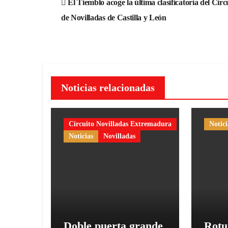
El Tiemblo acoge la última clasificatoria del Circ
de
de Novilladas de Castilla y León
entradas
Noticias relacionadas
Circuito Novilladas Extremadura
Notici
Noticias
Novilladas
Doble puerta grande
Rotu