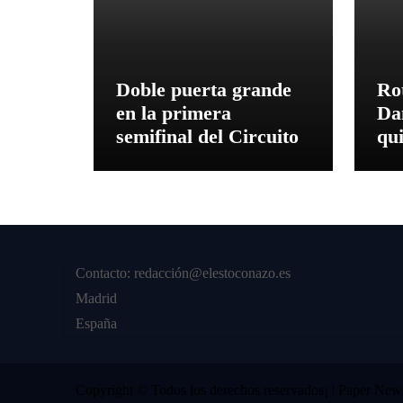
Doble puerta grande
Ro
en la primera
Da
semifinal del Circuito
qui
Te
de
Contacto: redacción@elestoconazo.es
Madrid
España
Copyright © Todos los derechos reservados¡
|
Paper New