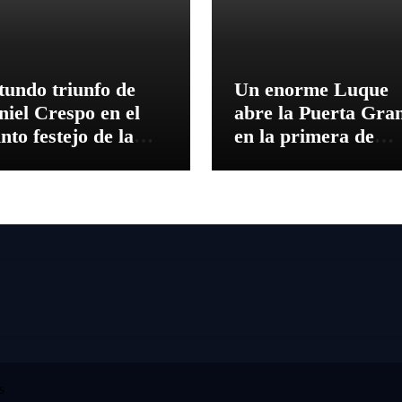
tundo triunfo de
Un enorme Luque
niel Crespo en el
abre la Puerta Gra
nto festejo de la
en la primera de
mporada de Verano
Pontevedra
 El Puerto
s