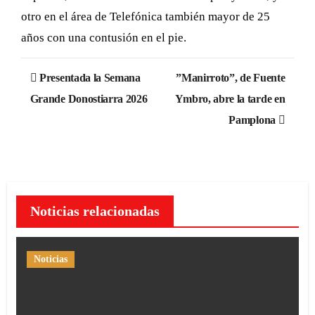
otro en el área de Telefónica también mayor de 25
años con una contusión en el pie.
Navegación
Presentada la Semana
”Manirroto”, de Fuente
de
Grande Donostiarra 2026
Ymbro, abre la tarde en
Pamplona
entradas
Noticias relacionadas
Noticias