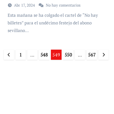
Abr 17, 2024
No hay comentarios
Esta mañana se ha colgado el cartel de “No hay
billetes” para el undécimo festejo del abono
sevillano…
Paginación
1
…
548
549
550
…
567
de
entradas