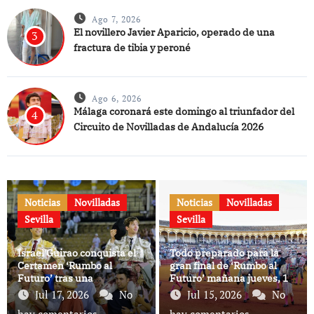
Ago 7, 2026
El novillero Javier Aparicio, operado de una
3
fractura de tibia y peroné
Ago 6, 2026
Málaga coronará este domingo al triunfador del
4
Circuito de Novilladas de Andalucía 2026
Noticias
Novilladas
Noticias
Novilladas
Sevilla
Sevilla
Israel Guirao conquista el
Todo preparado para la
Certamen ‘Rumbo al
gran final de ‘Rumbo al
Futuro’ tras una
Futuro’ mañana jueves, 16
interesante final en la
de julio, en la Maestranza
Jul 17, 2026
No
Jul 15, 2026
No
Maestranza