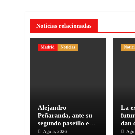
Noticias relacionadas
Madrid
Noticias
Notici
Alejandro
La ex
Peñaranda, ante su
futur
segundo paseíllo en
dan c
Las Ventas esta
Hena
Ago 5, 2026
Ago 