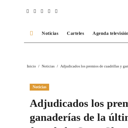
Ir
al
contenido
Noticias
Carteles
Agenda televisió
Inicio
Noticias
Adjudicados los premios de cuadrillas y ga
Noticias
Adjudicados los prem
ganaderías de la últ