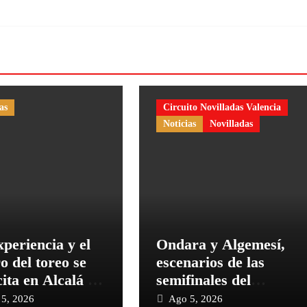
as
Circuito Novilladas Valencia
Noticias
Novilladas
periencia y el
Ondara y Algemesí,
o del toreo se
escenarios de las
ita en Alcalá de
semifinales del
res
Circuito Valenciano
5, 2026
Ago 5, 2026