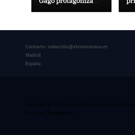
Gago protagoniza
pr
una cita inédita en
de
Calamocha
pa
de
Lo
Contacto: redacción@elestoconazo.es
Madrid
España
Copyright © Todos los derechos reservados¡
|
Paper
News
por
Themeansar
.