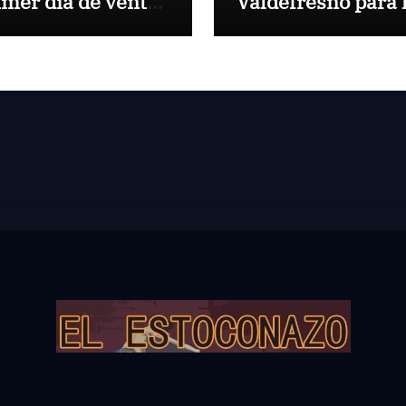
imer día de venta
Valdefresno para 
 entradas sueltas
primera del mes 
ra la feria taurina
agosto en Las Ven
 la Virgen de San
renzo