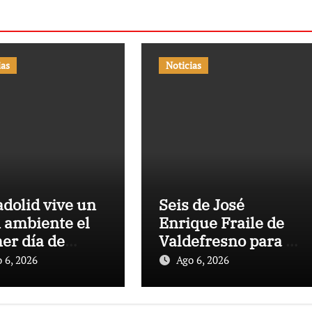
ias
Noticias
adolid vive un
Seis de José
 ambiente el
Enrique Fraile de
er día de
Valdefresno para la
a de entradas
primera del mes de
 6, 2026
Ago 6, 2026
tas para la
agosto en Las
a taurina de la
Ventas