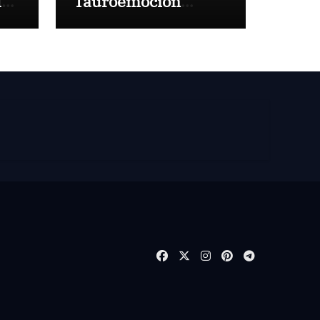
la
Tauroemoción
de
presentan la corrida
tas
‘Sabor a Málaga’