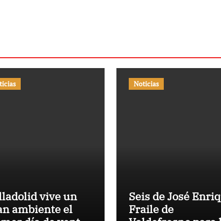
en de San
enzo
ticias
Noticias
lladolid vive un
Seis de José Enri
an ambiente el
Fraile de