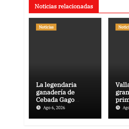
Noticias relacionadas
Noticias
Notic
La legendaria
Vall
ganadería de
gran
Cebada Gago
prim
protagoniza una
vent
Ago 6, 2026
Ago
cita inédita en
suel
Calamocha
feri