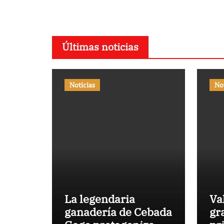
Virg
Lor
Últimas noticias
Noticias
No
La legendaria
Va
ganadería de Cebada
gr