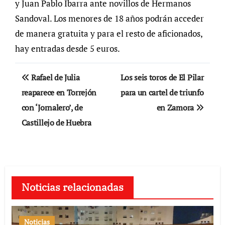
y Juan Pablo Ibarra ante novillos de Hermanos
Sandoval. Los menores de 18 años podrán acceder
de manera gratuita y para el resto de aficionados,
hay entradas desde 5 euros.
Navegación
Rafael de Julia
Los seis toros de El Pilar
de
reaparece en Torrejón
para un cartel de triunfo
con ‘Jornalero’, de
en Zamora
entradas
Castillejo de Huebra
Noticias relacionadas
Noticias