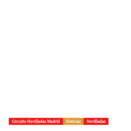
Circuito Novilladas Madrid
Noticias
Novilladas