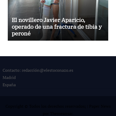
El novillero Javier Aparicio,
operado de una fractura de tibia y
peroné
Contacto: redacción@elestoconazo.es
Madrid
España
Copyright © Todos los derechos reservados¡
|
Paper News
por
Themeansar
.