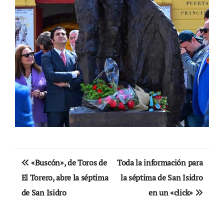
Navegación
«Buscón», de Toros de
Toda la información para
de
El Torero, abre la séptima
la séptima de San Isidro
de San Isidro
en un «click»
entradas