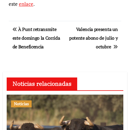
este
enlace
.
Navegación
À Punt retransmite
Valencia presenta un
de
este domingo la Corrida
potente abono de julio y
de Beneficencia
octubre
entradas
Noticias relacionadas
Noticias