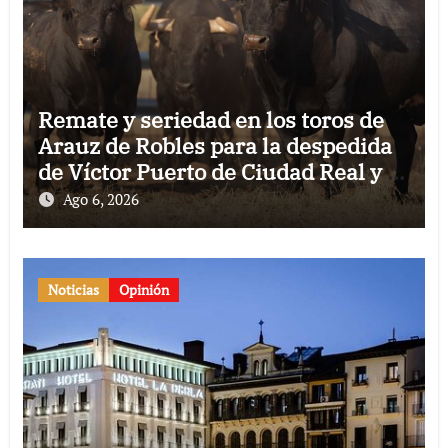
Remate y seriedad en los toros de
Arauz de Robles para la despedida
de Víctor Puerto de Ciudad Real y el
gran momento de Luque y Navalón
Ago 6, 2026
Noticias
Opinión