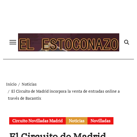
Ir
al
contenido
Inicio
Noticias
El Circuito de Madrid incorpora la venta de entradas online a
través de Bacantix
Circuito Novilladas Madrid
Noticias
Novilladas
El Circuito de Madrid