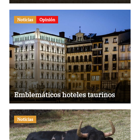
el gran momento de Luque y
Navalón
Noticias
Opinión
Emblemáticos hoteles taurinos
Noticias