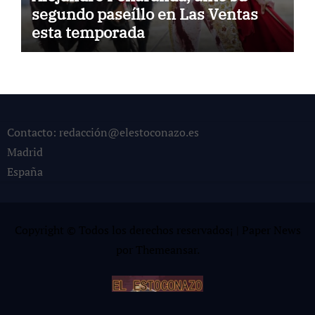
segundo paseíllo en Las Ventas
esta temporada
Contacto: redacción@elestoconazo.es
Madrid
España
Copyright © Todos los derechos reservados¡
|
Paper News
por
Themeansar
.