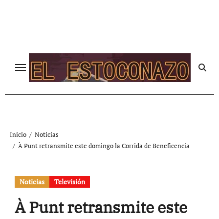
Ir
al
contenido
Inicio
Noticias
À Punt retransmite este domingo la Corrida de Beneficencia
Noticias
Televisión
À Punt retransmite este