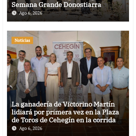
Semana Grande Donostiarra
Ago 6, 2026
Noticias
La ganadería de Victorino Martín
lidiará por primera vez en la Plaza
de Toros de Cehegín en la corrida
conmemorativa de su 125
Ago 6, 2026
aniversario