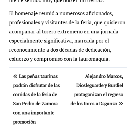
me he sentido muy querido en mi tierra».
El homenaje reunió a numerosos aficionados,
profesionales y visitantes de la feria, que quisieron
acompañar al torero extremeño en una jornada
especialmente significativa, marcada por el
reconocimiento a dos décadas de dedicación,
esfuerzo y compromiso con la tauromaquia.
Navegación
Las peñas taurinas
Alejandro Marcos,
de
podrán disfrutar de las
Diosleguarde y Burdiel
corridas de la feria de
protagonizan el regreso
entradas
San Pedro de Zamora
de los toros a Daganzo
con una importante
promoción