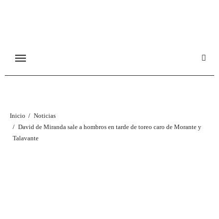
Ir
al
contenido
Inicio
Noticias
David de Miranda sale a hombros en tarde de toreo caro de Morante y
Talavante