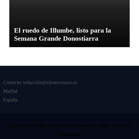
El ruedo de Illumbe, listo para la
Semana Grande Donostiarra
Contacto: redacción@elestoconazo.es
Madrid
España
Copyright © Todos los derechos reservados¡
|
Paper News
por
Themeansar
.