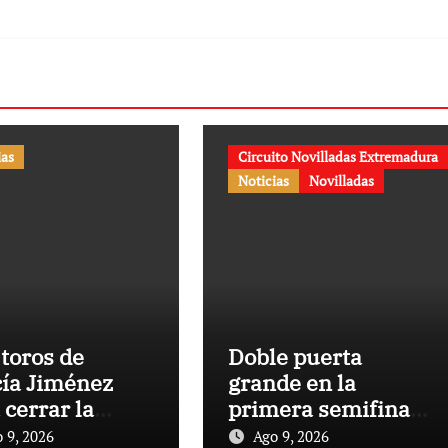
ias
Circuito Novilladas Extremadura
Noticias
Novilladas
 toros de
Doble puerta
ía Jiménez
grande en la
 cerrar la
primera semifinal
porada de
del Circuito
 9, 2026
Ago 9, 2026