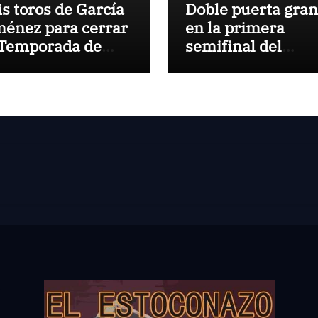
is toros de García
Doble puerta gra
ménez para cerrar
en la primera
 Temporada de
semifinal del
rano en El Puerto
Circuito