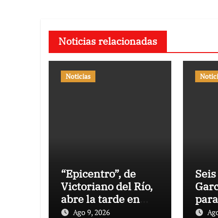
Noticias relacionadas
Noticias
Notic
“Epicentro”, de
Seis
Victoriano del Río,
Garc
abre la tarde en
para
Pontevedra
Tem
Ago 9, 2026
Ago