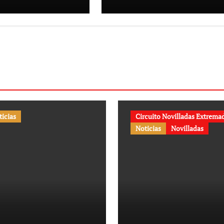
no en El
to
ticias
Circuito Novilladas Extrema
Noticias
Novilladas