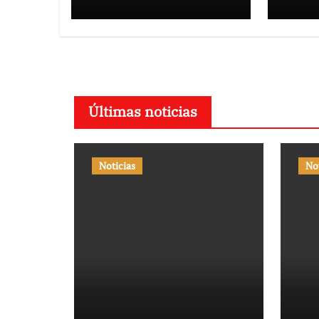
Vera
Puer
Últimas noticias
Noticias
No