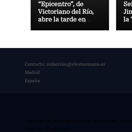
“Epicentro”, de
Se
Victoriano del Río,
Ji
abre la tarde en
la
Pontevedra
Ve
Contacto: redacción@elestoconazo.es
Madrid
España
Copyright © Todos los derechos reservados¡
|
Paper
News
por
Themeansar
.