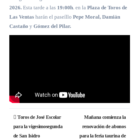
2026.
Esta tarde a las
19:00h
. en la
Plaza de Toros de
Las Ventas
harán el paseíllo
Pepe Moral, Damián
Castaño
y
Gómez del Pilar.
Navegación
Toros de José Escolar
Mañana comienza la
de
para la vigesimosegunda
renovación de abonos
de San Isidro
para la feria taurina de