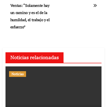
entradas
Ventas: “Solamente hay
un camino y es el de la
humildad, el trabajo y el
esfuerzo”
Noticias relacionadas
Noticias