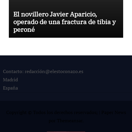
El novillero Javier Aparicio,
operado de una fractura de tibia y
peroné
Contacto: redacción@elestoconazo.es
Madrid
España
Copyright © Todos los derechos reservados¡
|
Paper News
por
Themeansar
.