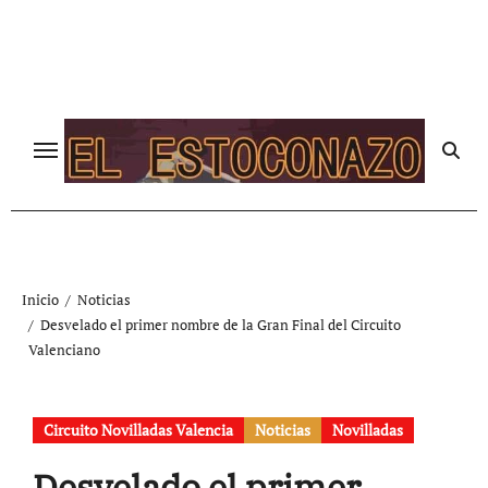
Ir
al
contenido
Inicio
Noticias
Desvelado el primer nombre de la Gran Final del Circuito
Valenciano
Circuito Novilladas Valencia
Noticias
Novilladas
Desvelado el primer