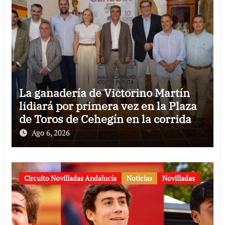
La ganadería de Victorino Martín
lidiará por primera vez en la Plaza
de Toros de Cehegín en la corrida
conmemorativa de su 125
Ago 6, 2026
aniversario
Circuito Novilladas Andalucía
Noticias
Novilladas