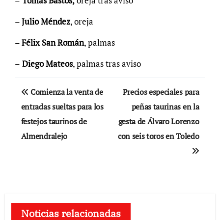
–
Tomás Bastos,
oreja tras aviso
–
Julio Méndez
, oreja
–
Félix San Román
, palmas
–
Diego Mateos
, palmas tras aviso
Navegación
Comienza la venta de
Precios especiales para
de
entradas sueltas para los
peñas taurinas en la
festejos taurinos de
gesta de Álvaro Lorenzo
entradas
Almendralejo
con seis toros en Toledo
Noticias relacionadas