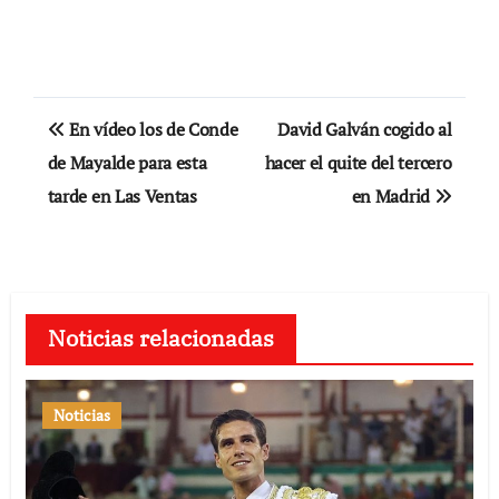
Navegación
En vídeo los de Conde
David Galván cogido al
de
de Mayalde para esta
hacer el quite del tercero
tarde en Las Ventas
en Madrid
entradas
Noticias relacionadas
Noticias