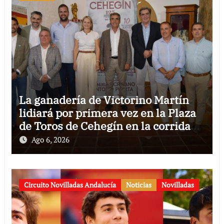
La ganadería de Victorino Martín
lidiará por primera vez en la Plaza
de Toros de Cehegín en la corrida
conmemorativa de su 125
Ago 6, 2026
aniversario
Circuito Novilladas Andalucía
Noticias
Novilladas