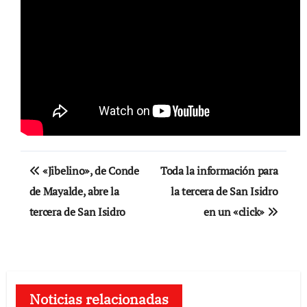
Navegación
«Jibelino», de Conde
Toda la información para
de
de Mayalde, abre la
la tercera de San Isidro
tercera de San Isidro
en un «click»
entradas
Noticias relacionadas