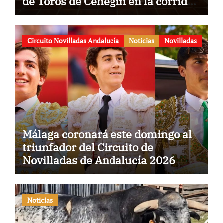
de Toros de Cehegín en la corrida
conmemorativa de su 125
aniversario
Circuito Novilladas Andalucía
Noticias
Novilladas
Málaga coronará este domingo al
triunfador del Circuito de
Novilladas de Andalucía 2026
Noticias