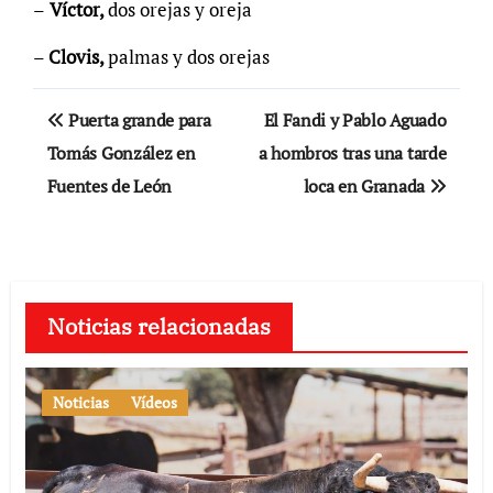
–
Víctor,
dos orejas y oreja
–
Clovis,
palmas y dos orejas
Navegación
Puerta grande para
El Fandi y Pablo Aguado
de
Tomás González en
a hombros tras una tarde
Fuentes de León
loca en Granada
entradas
Noticias relacionadas
Noticias
Vídeos