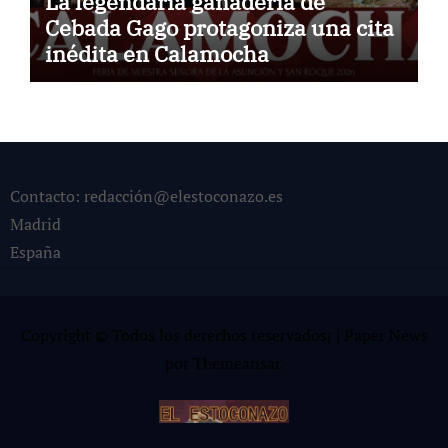
La legendaria ganadería de
Cebada Gago protagoniza una cita
inédita en Calamocha
Contacto: redacción@elestoconazo.es
Madrid
España
Copyright © Todos los derechos reservados¡
|
Paper News
por
Themeansar
.