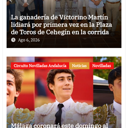
La ganadería de Victorino Martín
lidiará por primera vez en la Plaza
de Toros de Cehegín en la corrida
conmemorativa de su 125
Ago 6, 2026
aniversario
Circuito Novilladas Andalucía
Noticias
Novilladas
Málaga coronará este domingo al