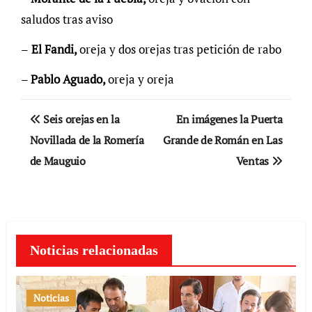
saludos tras aviso
–
El Fandi,
oreja y dos orejas tras petición de rabo
–
Pablo Aguado,
oreja y oreja
Navegación
Seis orejas en la
En imágenes la Puerta
de
Novillada de la Romería
Grande de Román en Las
de Mauguio
Ventas
entradas
Noticias relacionadas
Noticias