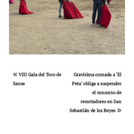
Navegación
VIII Gala del Toro de
Gravísima cornada a ‘El
de
Sanse
Peta’ obliga a suspender
el concurso de
entradas
recortadores en San
Sebastián de los Reyes