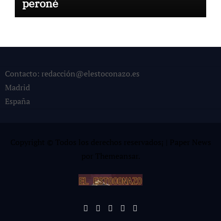
peroné
Contacto: redacción@elestoconazo.es
Madrid
España
Copyright © Todos los derechos reservados¡
|
Paper News
por
Themeansar
.