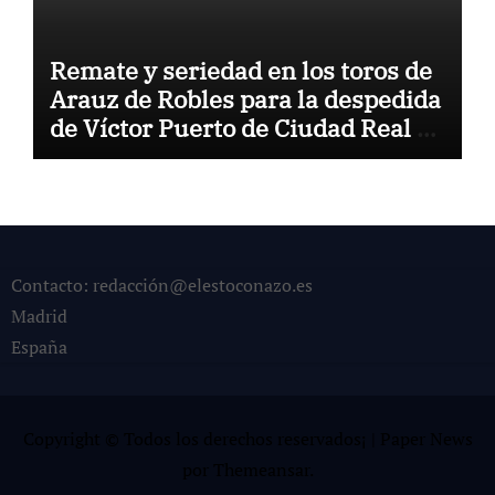
Remate y seriedad en los toros de
Arauz de Robles para la despedida
de Víctor Puerto de Ciudad Real y
el gran momento de Luque y
Navalón
Contacto: redacción@elestoconazo.es
Madrid
España
Copyright © Todos los derechos reservados¡
|
Paper News
por
Themeansar
.