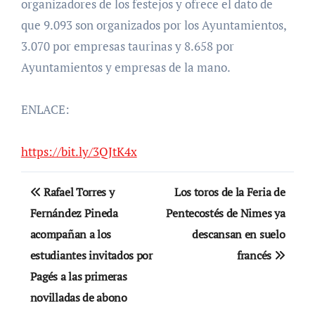
organizadores de los festejos y ofrece el dato de
que 9.093 son organizados por los Ayuntamientos,
3.070 por empresas taurinas y 8.658 por
Ayuntamientos y empresas de la mano.
ENLACE:
https://bit.ly/3QJtK4x
Navegación
Rafael Torres y
Los toros de la Feria de
de
Fernández Pineda
Pentecostés de Nimes ya
acompañan a los
descansan en suelo
entradas
estudiantes invitados por
francés
Pagés a las primeras
novilladas de abono