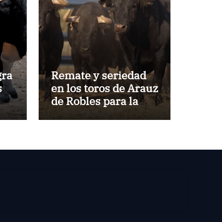
gra
Remate y seriedad
s
en los toros de Arauz
de Robles para la
l
despedida de Víctor
Puerto de Ciudad
Real y el gran
momento de Luque
y Navalón