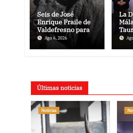
Seis de José
La D
Enrique Fraile de
Mála
Valdefresno para la
Tau
primera del mes de
pres
Ago 6, 2026
Ago
agosto en Las
corr
Ventas
Mála
Últimas noticias
Noticias
No