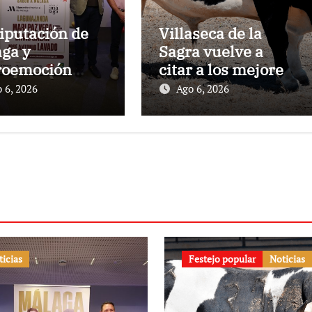
iputación de
Villaseca de la
ga y
Sagra vuelve a
roemoción
citar a los mejores
entan la
especialistas en el
 6, 2026
Ago 6, 2026
ida ‘Sabor a
VII Concurso
ga’
Nacional de
Recortes
ticias
Festejo popular
Noticias