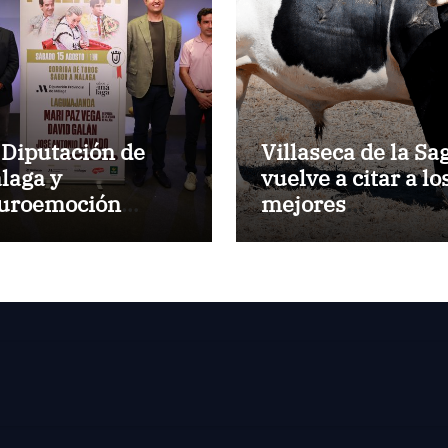
 Diputación de
Villaseca de la Sa
laga y
vuelve a citar a lo
uroemoción
mejores
esentan la corrida
especialistas en e
abor a Málaga’
VII Concurso
Nacional de
Recortes