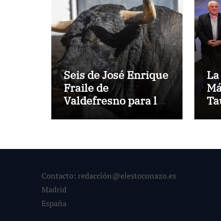
Seis de José Enrique
La
Fraile de
Má
Valdefresno para la
Ta
primera del mes de
pr
agosto en Las Ventas
‘S
Contacto: redacción@elestoconazo.es
Madrid
España