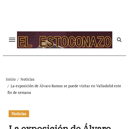
Ir
al
contenido
Inicio
Noticias
La exposición de Álvaro Ramos se puede visitar en Valladolid este
fin de semana
Noticias
La exposición de Álvaro