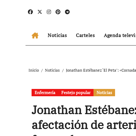
Ir
al
contenido
Noticias
Carteles
Agenda televi
Inicio
Noticias
Jonathan Estébanez ‘El Peta’: «Cornada
Enfermería
Festejo popular
Noticias
Jonathan Estébanez
afectación de arter