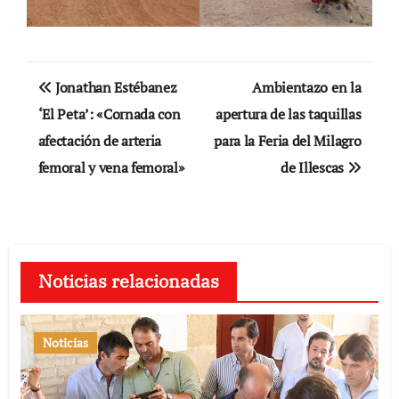
Navegación
Jonathan Estébanez
Ambientazo en la
de
‘El Peta’: «Cornada con
apertura de las taquillas
afectación de arteria
para la Feria del Milagro
entradas
femoral y vena femoral»
de Illescas
Noticias relacionadas
Noticias