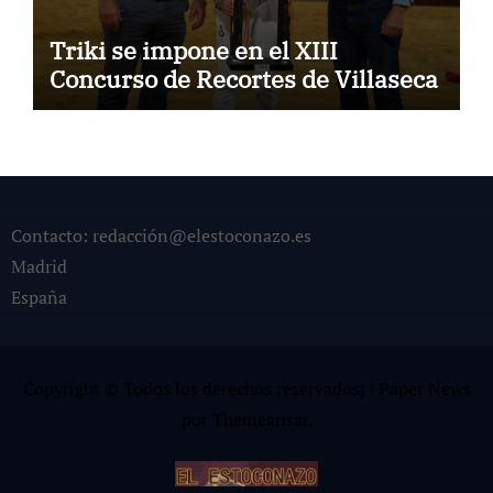
Triki se impone en el XIII
Concurso de Recortes de Villaseca
Contacto: redacción@elestoconazo.es
Madrid
España
Copyright © Todos los derechos reservados¡
|
Paper News
por
Themeansar
.