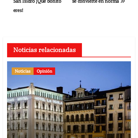
de
San Isidro ¡Qué bonito
se convierte en norma
eres!
entradas
Noticias relacionadas
Noticias
Opinión