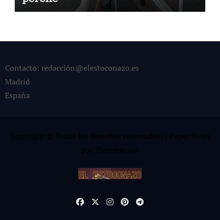
Contacto: redacción@elestoconazo.es
Madrid
España
Copyright © Todos los derechos reservados¡
|
Paper News
por
Themeansar
.