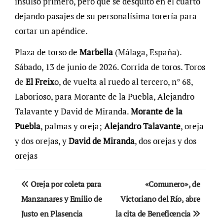
insulso primero, pero que se desquitó en el cuarto
dejando pasajes de su personalísima torería para
cortar un apéndice.
Plaza de torso de
Marbella
(Málaga, España).
Sábado, 13 de junio de 2026. Corrida de toros. Toros
de
El Freix
o, de vuelta al ruedo al tercero, n° 68,
Laborioso, para Morante de la Puebla, Alejandro
Talavante y David de Miranda.
Morante de la
Puebla
, palmas y oreja;
Alejandro Talavante
, oreja
y dos orejas, y
David de Miranda
, dos orejas y dos
orejas
Navegación
Oreja por coleta para
«Comunero», de
de
Manzanares y Emilio de
Victoriano del Río, abre
Justo en Plasencia
la cita de Beneficencia
entradas