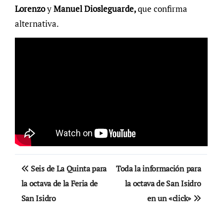
Lorenzo
y
Manuel Diosleguarde,
que confirma
alternativa.
Navegación
Seis de La Quinta para
Toda la información para
de
la octava de la Feria de
la octava de San Isidro
San Isidro
en un «click»
entradas