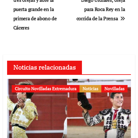
de
tres orejas y abre la
Diego Urdiales; oreja
puerta grande en la
para Roca Rey en la
entradas
primera de abono de
corrida de la Prensa
Cáceres
Noticias relacionadas
Circuito Novilladas Extremadura
Noticias
Novilladas