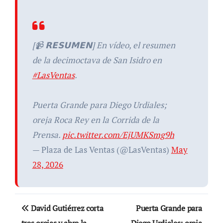
[📹 𝗥𝗘𝗦𝗨𝗠𝗘𝗡] En vídeo, el resumen
de la decimoctava de San Isidro en
#LasVentas
.
Puerta Grande para Diego Urdiales;
oreja Roca Rey en la Corrida de la
Prensa.
pic.twitter.com/EjUMKSmg9h
— Plaza de Las Ventas (@LasVentas)
May
28, 2026
Navegación
David Gutiérrez corta
Puerta Grande para