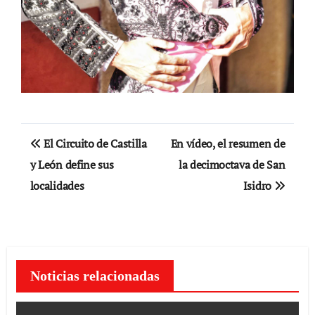
Navegación
El Circuito de Castilla
En vídeo, el resumen de
de
y León define sus
la decimoctava de San
localidades
Isidro
entradas
Noticias relacionadas