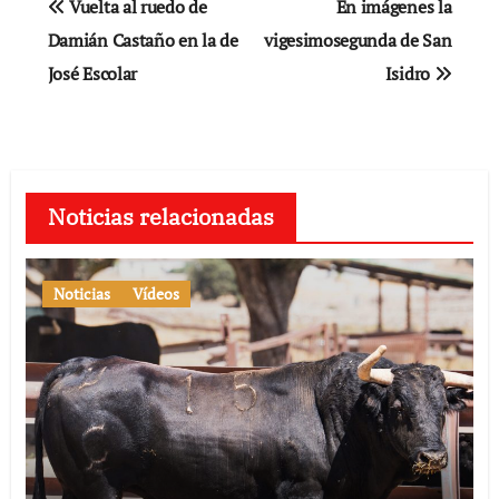
Vuelta al ruedo de
En imágenes la
de
Damián Castaño en la de
vigesimosegunda de San
José Escolar
Isidro
entradas
Noticias relacionadas
Noticias
Vídeos