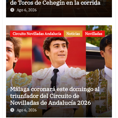
de Toros de Cehegín en la corrida
conmemorativa de su 125
Ago 6, 2026
aniversario
Circuito Novilladas Andalucía
Noticias
Novilladas
Málaga coronará este domingo al
triunfador del Circuito de
Novilladas de Andalucía 2026
Ago 6, 2026