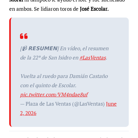
en ambos. Se lidiaron toros de
José Escolar.
[📹 𝗥𝗘𝗦𝗨𝗠𝗘𝗡] En vídeo, el resumen
de la 22ª de San Isidro en
#LasVentas
.
Vuelta al ruedo para Damián Castaño
con el quinto de Escolar.
pic.twitter.com/VM4ndae8uf
— Plaza de Las Ventas (@LasVentas)
June
2, 2026
Navegación