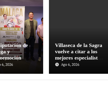
iputación de
Villaseca de la Sagra
ga y
vuelve a citar a los
oemoción
mejores especialistas
entan la corrida
en el VII Concurso
 6, 2026
Ago 6, 2026
or a Málaga’
Nacional de Recortes