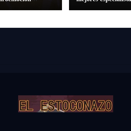
sentan la corrida
en el VII Concurso
abor a Málaga’
Nacional de Recort