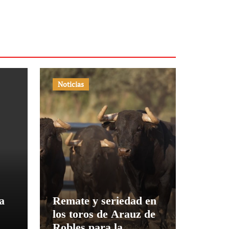
Noticias
a
Remate y seriedad en
los toros de Arauz de
as
Robles para la