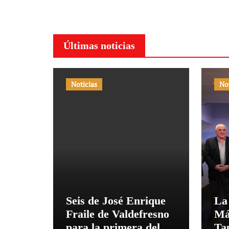
Últimas noticias
Noticias
No
Seis de José Enrique
La
Fraile de Valdefresno
Má
para la primera del
Ta