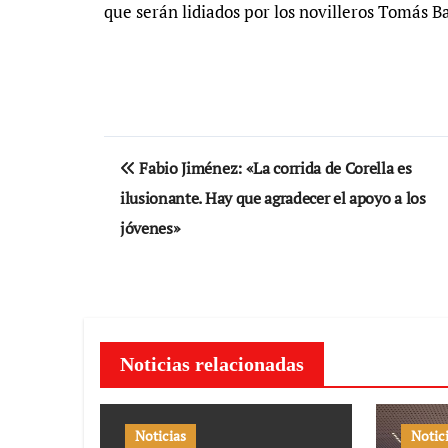
que serán lidiados por los novilleros Tomás B
Navegación
Fabio Jiménez: «La corrida de Corella es
de
ilusionante. Hay que agradecer el apoyo a los
jóvenes»
entradas
Noticias relacionadas
Noticias
Notic