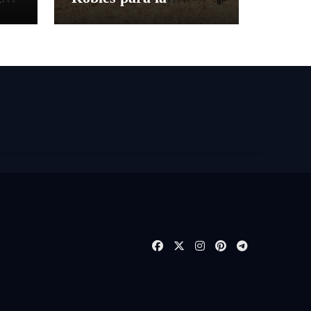
despedida de Víctor
es
Puerto de Ciudad Real
y el gran momento de
Luque y Navalón