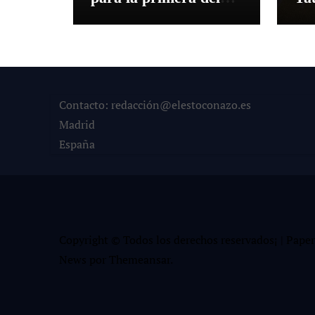
mes de agosto en Las
pre
Ventas
‘S
Contacto: redacción@elestoconazo.es
Madrid
España
Copyright © Todos los derechos reservados¡
|
Paper
News
por
Themeansar
.