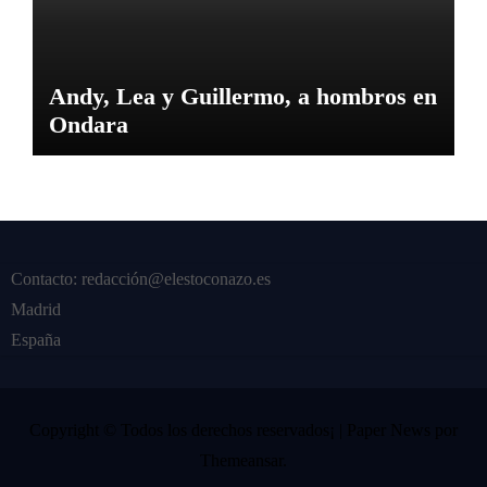
Andy, Lea y Guillermo, a hombros en
Ondara
Contacto: redacción@elestoconazo.es
Madrid
España
Copyright © Todos los derechos reservados¡
|
Paper News
por
Themeansar
.