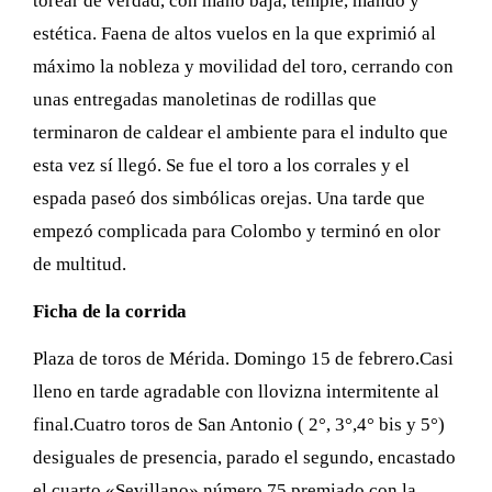
torear de verdad, con mano baja, temple, mando y
estética. Faena de altos vuelos en la que exprimió al
máximo la nobleza y movilidad del toro, cerrando con
unas entregadas manoletinas de rodillas que
terminaron de caldear el ambiente para el indulto que
esta vez sí llegó. Se fue el toro a los corrales y el
espada paseó dos simbólicas orejas. Una tarde que
empezó complicada para Colombo y terminó en olor
de multitud.
Ficha de la corrida
Plaza de toros de Mérida. Domingo 15 de febrero.Casi
lleno en tarde agradable con llovizna intermitente al
final.Cuatro toros de San Antonio ( 2°, 3°,4° bis y 5°)
desiguales de presencia, parado el segundo, encastado
el cuarto «Sevillano» número 75 premiado con la