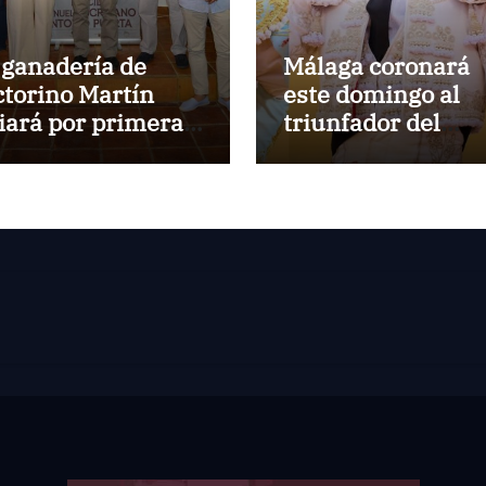
 ganadería de
Málaga coronará
ctorino Martín
este domingo al
diará por primera
triunfador del
z en la Plaza de
Circuito de
ros de Cehegín en
Novilladas de
 corrida
Andalucía 2026
nmemorativa de
 125 aniversario