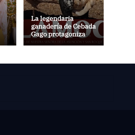
La legendaria
ganadería de Cebada
Gago protagoniza
una cita inédita en
Calamocha