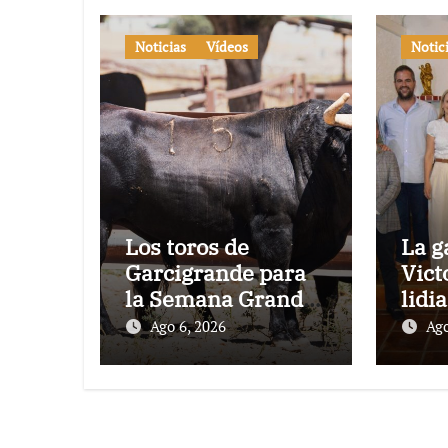
Noticias
Vídeos
Notic
Los toros de
La g
Garcigrande para
Vict
la Semana Grande
lidi
Donostiarra
vez 
Ago 6, 2026
Ago
Toro
en l
con
su 1