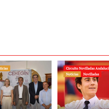
ticias
Circuito Novilladas Andaluc
Noticias
Novilladas