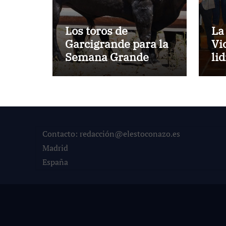
Los toros de
La
Garcigrande para la
Vi
Semana Grande
li
Donostiarra
ve
To
la
co
su
Contacto: redacción@elestoconazo.es
Madrid
España