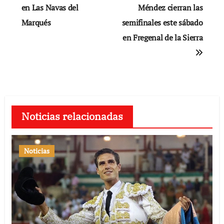
de
en Las Navas del
Méndez cierran las
Marqués
semifinales este sábado
entradas
en Fregenal de la Sierra
Noticias relacionadas
Noticias