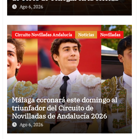
conmemorativa de su 125
Ago 6, 2026
aniversario
Circuito Novilladas Andalucía
Noticias
Novilladas
Málaga coronará este domingo al
triunfador del Circuito de
Novilladas de Andalucía 2026
Ago 6, 2026