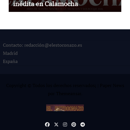
inédita en Calamocha
Contacto: redacción@elestoconazo.es
Madrid
España
Copyright © Todos los derechos reservados¡
|
Paper News
por
Themeansar
.