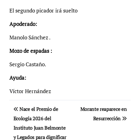
El segundo picador irá suelto
Apoderado:
Manolo Sánchez .
Mozo de espadas :
Sergio Castaño.
Ayuda:
Víctor Hernández
Navegación
Nace el Premio de
Morante reaparece en
de
Ecología 2026 del
Resurrección
Instituto Juan Belmonte
entradas
y Legados para dignificar