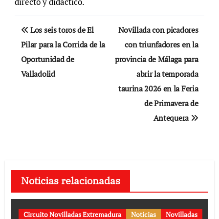
directo y didáctico.
Navegación
Los seis toros de El
Novillada con picadores
de
Pilar para la Corrida de la
con triunfadores en la
Oportunidad de
provincia de Málaga para
entradas
Valladolid
abrir la temporada
taurina 2026 en la Feria
de Primavera de
Antequera
Noticias relacionadas
Circuito Novilladas Extremadura
Noticias
Novilladas