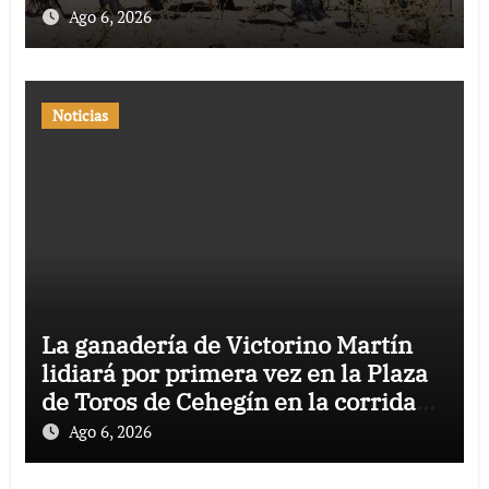
Ago 6, 2026
Noticias
La ganadería de Victorino Martín
lidiará por primera vez en la Plaza
de Toros de Cehegín en la corrida
conmemorativa de su 125
Ago 6, 2026
aniversario